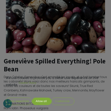
Geneviève Spilled Everything! Pole
Bean
Dans l'atelier, Geneviève s'est emmêlé les lacets, et a fait tomber tous
We use cookies to provide you a better user experience on this
les cabarets! Alors voici donc nos meilleurs haricots grimpants, de
Cookie Policy
website.
toutes les couleurs et de toutes les saveurs! Skunk, True Red
Cranberry, Kahnawake Mohawk, Turkey craw, Mennonite, Mayflower
et Grand-mère.
Only essentials
Allow all
Customize
INFORMATIONS BOTANIQUES
Nom latin: Phaseolus vulgaris