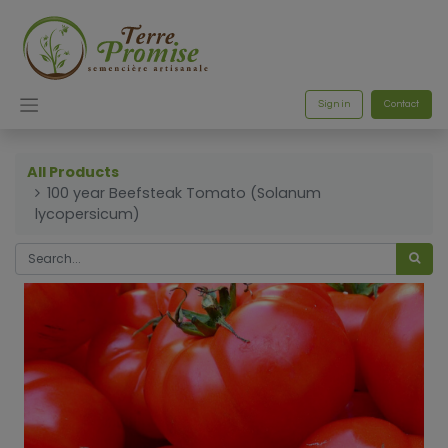
Sign in
Contact
All Products
100 year Beefsteak Tomato (Solanum
lycopersicum)