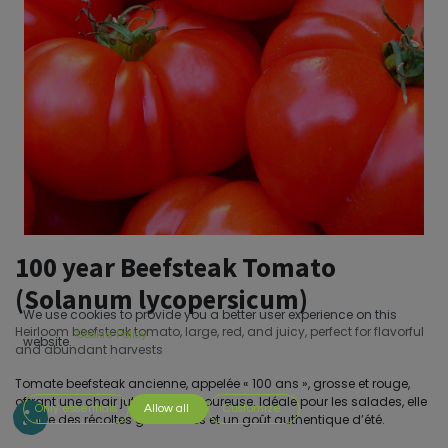
100 year Beefsteak Tomato
(Solanum lycopersicum)
We use cookies to provide you a better user experience on this
Heirloom beefsteak tomato, large, red, and juicy, perfect for flavorful
Cookie Policy
website.
and abundant harvests
Tomate beefsteak ancienne, appelée « 100 ans », grosse et rouge,
offrant une chair juteuse et savoureuse. Idéale pour les salades, elle
Only essentials
Allow all
Customize
donne des récoltes généreuses et un goût authentique d’été.