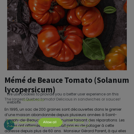
Mémé de Beauce Tomato (Solanum
lycopersicum)
We use cookies to provide you a better user experience on this
The largest Quebec tomato! Delicious in sandwiches or sauces!
Cookie Policy
website.
En 1995, un sac de 200 graines sont découvertes dans le grenier
d’une maison abandonnée depuis plusieurs années à Saint-
Joseph-de-Beauce, par un menuisier faisant des réparations. Les
Only essentials
Allow all
Customize
voisins ont affirmés qu’il n’y avait pas eu de potager à cette
adresse depuis plus de 60 ans. Monsieur Gérard Parent, à qui elles