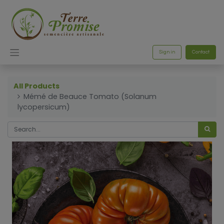
Sign in
Contact
All Products
Mémé de Beauce Tomato (Solanum
lycopersicum)