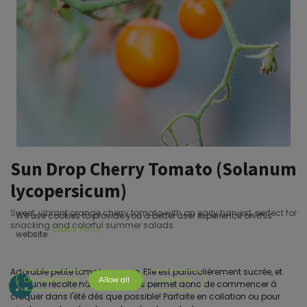
Sun Drop Cherry Tomato (Solanum
lycopersicum)
Sweet, vibrant orange cherry tomato with an early harvest, perfect for
We use cookies to provide you a better user experience on this
snacking and colorful summer salads.
Cookie Policy
website.
Adorable petite tomate orange. Elle est particulièrement sucrée, et
Only essentials
Allow all
Customize
offre une récolte hâtive; elle vous permet donc de commencer à
croquer dans l'été dès que possible! Parfaite en collation ou pour