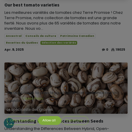
Our best tomato varieties
​Les meilleures variétés de tomates chez Terre Promise ! Chez
Terre Promise, notre collection de tomates est une grande
fierté. Nous avons plus de 65 variétés de tomates dans notre
inventaire. Nous vo...
Ancestral
Conseils de culture
Patrimoine Canadien
Recettes du Québec
Sélection des variétés
Apr. 9, 2025
0
19025
We use cookies to provide you a better user experience on this
Cookie Policy
website.
Le spécialiste des graines
Understanding the Differences Between Seeds
Only essentials
Allow all
Customize
Understanding the Differences Between Hybrid, Open-