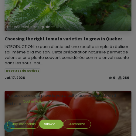
Le spécialiste des graines
Choosing the right tomato varieties to grow in Quebec
INTRODUCTION Le purin d’ortie est une recette simple à réaliser
soi-même à la maison. Cette préparation naturelle permet de
valoriser une plante souvent considérée comme envahissante
dans les sous-boi...
Recettes du Québec
Jul. 17, 2026
0
280
We use cookies to provide you a better user experience on this
Cookie Policy
website.
Only essentials
Allow all
Customize