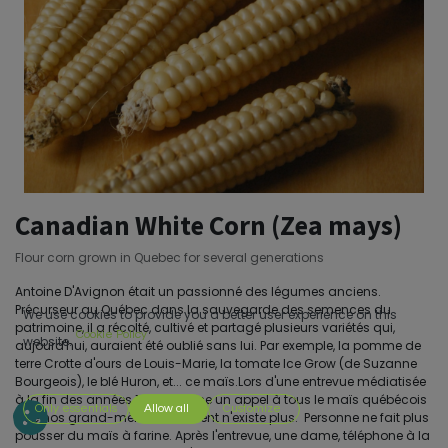
Canadian White Corn (Zea mays)
Flour corn grown in Quebec for several generations
Antoine D'Avignon était un passionné des légumes anciens.
Précurseur au Québec dans la sauvegarde des semences du
We use cookies to provide you a better user experience on this
patrimoine, il a récolté, cultivé et partagé plusieurs variétés qui,
Cookie Policy
website.
aujourd'hui, auraient été oublié sans lui. Par exemple, la pomme de
terre Crotte d'ours de Louis-Marie, la tomate Ice Grow (de Suzanne
Bourgeois), le blé Huron, et... ce maïs.Lors d'une entrevue médiatisée
à la fin des années 1990, il lance un appel à tous le maïs québécois
Only essentials
Allow all
Customize
que nos grand-mères cultivaient n'existe plus. Personne ne fait plus
pousser du maïs à farine. Après l'entrevue, une dame, téléphone à la