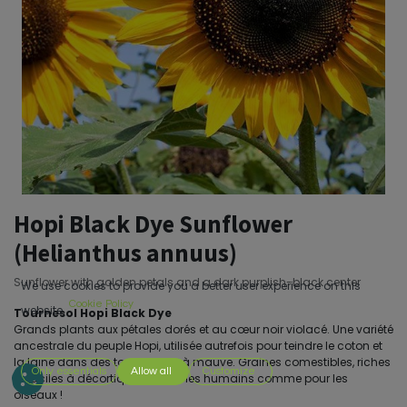
Hopi Black Dye Sunflower
(Helianthus annuus)
Sunflower with golden petals and a dark purplish-black center
We use cookies to provide you a better user experience on this
Cookie Policy
website.
Tournesol Hopi Black Dye
Grands plants aux pétales dorés et au cœur noir violacé. Une variété
ancestrale du peuple Hopi, utilisée autrefois pour teindre le coton et
la laine dans des tons de gris à mauve. Graines comestibles, riches
Only essentials
Allow all
Customize
et faciles à décortiquer — pour les humains comme pour les
oiseaux !