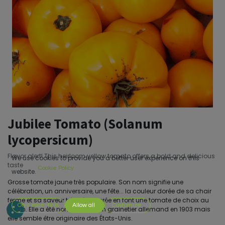
Jubilee Tomato (Solanum
lycopersicum)
Flavor alert! This heirloom yellow tomato offers a bold and delicious
We use cookies to provide you a better user experience on this
taste
Cookie Policy
website.
Grosse tomate jaune très populaire. Son nom signifie une
célébration, un anniversaire, une fête... la couleur dorée de sa chair
ferme et sa saveur très très sucrée en font une tomate de choix au
Only essentials
Allow all
Customize
jardin. Elle a été nommée par un grainetier allemand en 1903 mais
elle semble être originaire des États-Unis.