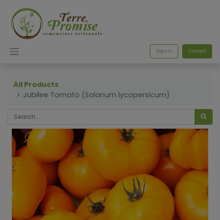
Sign in
Contact
All Products
Jubilee Tomato (Solanum lycopersicum)