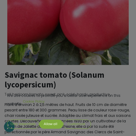
Savignac tomato (Solanum
lycopersicum)
Tall heirloom tomato, sweet, pink, cold-hardy, productive.
We use cookies to provide you a better user experience on this
Cookie Policy
website.
Plant d’environ 2 à 2,5 mètres de haut. Fruits de 10 cm de diamètre
pesant entre 180 et 300 grammes. Peau lisse de couleur rose-rouge,
chair rosée juteuse et sucrée. Adaptée au climat frais et aux saisons
courtes. Découverte dans les années 1930 par un cultivateur de la
Only essentials
Allow all
Customize
région de Joliette du nom de Dufresne, elle a par la suite été
perfectionnée par le père Armand Savignac des Clercs de Saint-