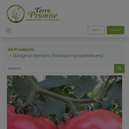
Sign in
Contact
All Products
Savignac tomato (Solanum lycopersicum)