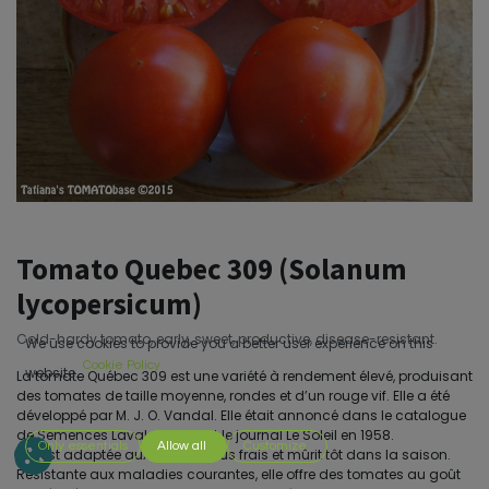
Tomato Quebec 309 (Solanum
lycopersicum)
Cold-hardy tomato, early, sweet, productive, disease-resistant.
We use cookies to provide you a better user experience on this
Cookie Policy
website.
La tomate Québec 309 est une variété à rendement élevé, produisant
des tomates de taille moyenne, rondes et d’un rouge vif. Elle a été
développé par M. J. O. Vandal. Elle était annoncé dans le catalogue
de Semences Laval en 1955, et le journal Le Soleil en 1958.
Only essentials
Allow all
Customize
Elle est adaptée aux climats plus frais et mûrit tôt dans la saison.
Résistante aux maladies courantes, elle offre des tomates au goût