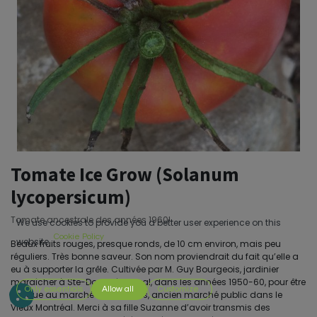
Tomate Ice Grow (Solanum
lycopersicum)
Tomate ancestrale des années 1960!
We use cookies to provide you a better user experience on this
Cookie Policy
website.
Beaux fruits rouges, presque ronds, de 10 cm environ, mais peu
réguliers. Très bonne saveur. Son nom proviendrait du fait qu’elle a
eu à supporter la grêle. Cultivée par M. Guy Bourgeois, jardinier
maraîcher à Ste-Dorothée, Laval, dans les années 1950-60, pour être
Only essentials
Allow all
Customize
vendue au marché Bonsecours, ancien marché public dans le
Vieux Montréal. Merci à sa fille Suzanne d’avoir transmis des