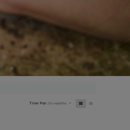
Trier Par:
En vedette.