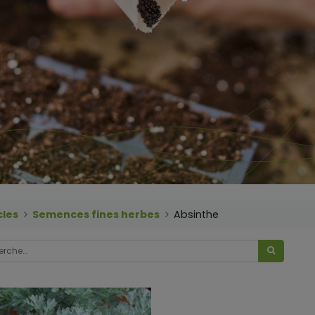
cles
Semences fines herbes
Absinthe