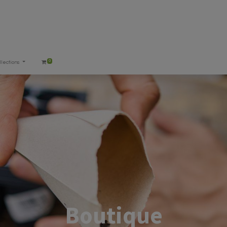
0
llections
Boutique