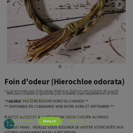
Foin d'odeur (Hierochloe odorata)
La graminée des Premières Nations! Parfum envoûtant et sucré!
We use cookies to provide you a better user experience on this
Cookie Policy
** NE PEUT PAS ÊTRE ENVOYÉ HORS DU CANADA **
website.
** DISPONIBLE EN COMMANDE WEB ENTRE AVRIL ET SEPTEMBRE **
PLANTER AUSSITÔT À LA RÉCEPTION SINON GARDER AU FRIGO
Only essentials
Allow all
Customize
PRODUIT FRAIS : VEUILLEZ VOUS ASSURER DE VISITER VOTRE BOÎTE AUX
LETTRES ASSIDUMENT POUR LA RÉCEPTION