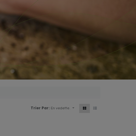
Trier Par:
En vedette.