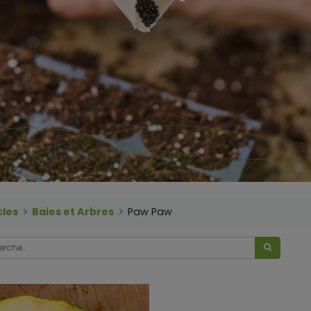
cles
Baies et Arbres
Paw Paw