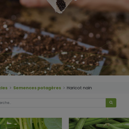
cles
Semences potagères
Haricot nain