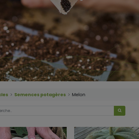
cles
Semences potagères
Melon