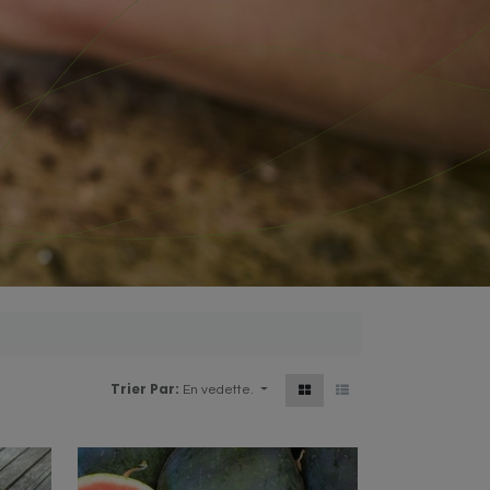
Trier Par:
En vedette.