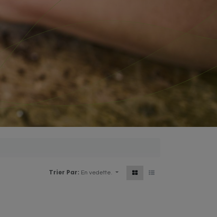
Trier Par:
En vedette.