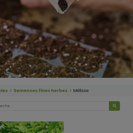
cles
Semences fines herbes
Mélisse