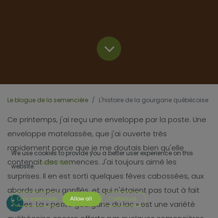
Le blogue de la semencière
L'histoire de la gourgane québécoise
Ce printemps, j'ai reçu une enveloppe par la poste. Une
enveloppe matelassée, que j'ai ouverte très
rapidement parce que je me doutais bien qu'elle
We use cookies to provide you a better user experience on this
contenait des semences. J'ai toujours aimé les
Cookie Policy
website.
surprises. Il en est sorti quelques fèves cabossées, aux
abords un peu gonflés, et qui n'étaient pas tout à fait
Only essentials
Allow all
Customize
rondes. La « petite gourgane du lac » est une variété