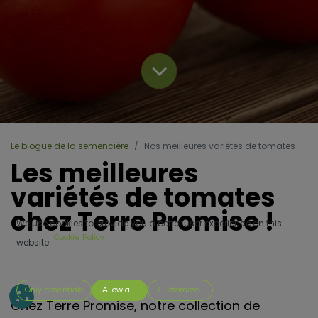
Le blogue de la semencière
Nos meilleures variétés de tomates
​Les meilleures
variétés de tomates
chez Terre Promise !
We use cookies to provide you a better user experience on this
Cookie Policy
website.
Only essentials
Allow all
Customize
Chez Terre Promise, notre collection de