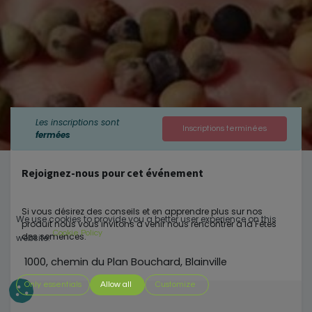
Les inscriptions sont
Inscriptions terminées
fermées
Rejoignez-nous pour cet événement
Si vous désirez des conseils et en apprendre plus sur nos
We use cookies to provide you a better user experience on this
produit nous vous invitons à venir nous rencontrer à la Fêtes
Cookie Policy
des semences.
website.
1000, chemin du Plan Bouchard, Blainville
Only essentials
Allow all
Customize