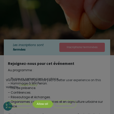
Les inscriptions sont
Inscriptions terminées
fermées
Rejoignez-nous pour cet événement
Au programme :
– Plusieurs semenciers sur place.
We use cookies to provide you a better user experience on this
– Hommage à WH Perron.
Cookie Policy
website.
– Prix de présence.
– Conférences.
– Réseautage et échanges.
– Organismes communautaires et en agriculture urbaine sur
Only essentials
Allow all
Customize
place.