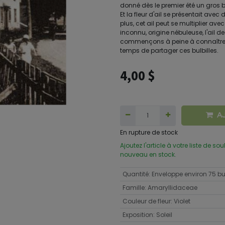
donné dès le premier été un gros b
Et la fleur d'ail se présentait avec
plus, cet ail peut se multiplier av
inconnu, origine nébuleuse, l'ail 
commençons à peine à connaître. P
temps de partager ces bulbilles.
4,00
$
A
En rupture de stock
Ajoutez l'article à votre liste de so
nouveau en stock.
Quantité
:
Enveloppe environ 75 bul
Famille
:
Amaryllidaceae
Couleur de fleur
:
Violet
Exposition
:
Soleil