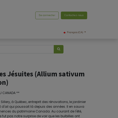
Se connecter
Contactez-nous
Français (CA)
des Jésuites (Allium sativum
on)
DU CANADA **
illery, à Québec, entreprit des rénovations, le jardinier
t d'ail qui poussait là depuis des années. Il en sauva
emences du patrimoine Canada. Au courant de l'été,
 fut pas notre surprise de voir que les bulbilles ont