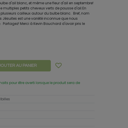
ulbe d'ail blanc, et même une fleur d'ail en septembre!
 de multiples petits cheveux verts de pousse d'ail.En
ec plusieurs cailleux autour du bulbe blanc. Bref, nom
des Jésuites est une variété inconnue que nous
artagez! Merci à Kevin Bouchard d'avoir pris le
JOUTER AU PANIER
uhaits pour être averti lorsque le produit sera de
billes