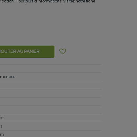
ication ! Pour plus d'informations, visitez notre fiche
JOUTER AU PANIER
semences
urs
rs
cm