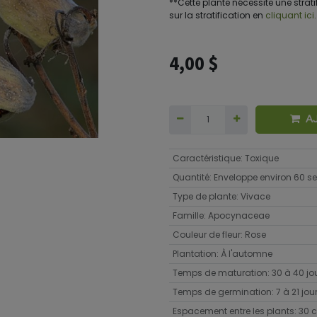
**Cette plante nécessite une stratif
sur la stratification en
cliquant ici.
4,00
$
A
Caractéristique
:
Toxique
Quantité
:
Enveloppe environ 60 
Type de plante
:
Vivace
Famille
:
Apocynaceae
Couleur de fleur
:
Rose
Plantation
:
À l'automne
Temps de maturation
:
30 à 40 jo
Temps de germination
:
7 à 21 jou
Espacement entre les plants
:
30 