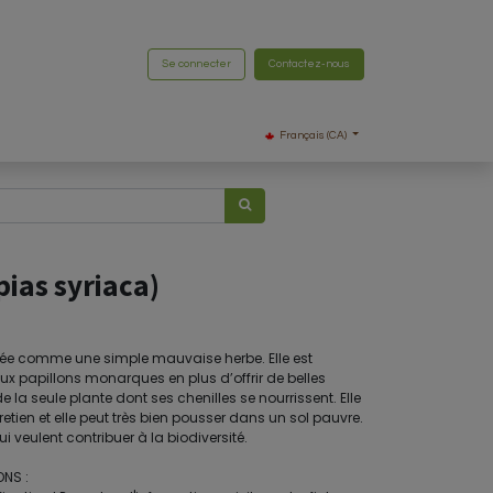
Se connecter
Contactez-nous
Français (CA)
pias syriaca)
rée comme une simple mauvaise herbe. Elle est
ux papillons monarques en plus d’offrir de belles
 de la seule plante dont ses chenilles se nourrissent. Elle
en et elle peut très bien pousser dans un sol pauvre.
i veulent contribuer à la biodiversité.
NS :