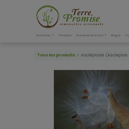
Semences
Promotion
Événements et conf.
Blogue
Co
Tous les produits
Asclépiade (Asclepias 