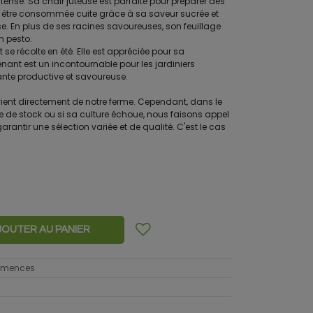
tense. Sa chair juteuse est parfaite pour préparer des
nt être consommée cuite grâce à sa saveur sucrée et
e. En plus de ses racines savoureuses, son feuillage
n pesto.
it se récolte en été. Elle est appréciée pour sa
nant est un incontournable pour les jardiniers
nte productive et savoureuse.
ient directement de notre ferme. Cependant, dans le
re de stock ou si sa culture échoue, nous faisons appel
rantir une sélection variée et de qualité. C'est le cas
JOUTER AU PANIER
semences