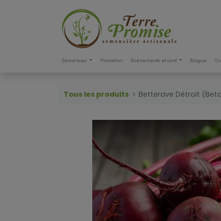
Semences
Promotion
Événements et conf.
Blogue
Co
Tous les produits
Betterave Détroit (Beta