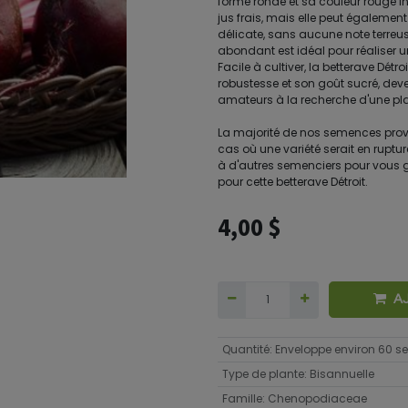
forme ronde et sa couleur rouge in
jus frais, mais elle peut égaleme
délicate, sans aucune note terreus
abondant est idéal pour réaliser u
Facile à cultiver, la betterave Détro
robustesse et son goût sucré, deve
amateurs à la recherche d'une pla
La majorité de nos semences prov
cas où une variété serait en ruptu
à d'autres semenciers pour vous ga
pour cette betterave Détroit.
4,00
$
A
Quantité
:
Enveloppe environ 60 
Type de plante
:
Bisannuelle
Famille
:
Chenopodiaceae