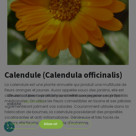
Calendule (Calendula officinalis)
La calendule est une plante annuelle qui produit une multitude de
fleurs oranges et jaunes. Aussi appelée souci des jardins, elle est
cultivée tant pour ses attraits ornementaux que pour ses propriétés
We use cookies to provide you a better user experience on this
médicinales. On utilise les fleurs comestibles en tisane et ses pétales
Cookie Policy
website.
agrémenteront joliment vos salades. Couramment utilisée dans la
fabrication de baumes, la calendule posséderait des propriétés
cicatrisantes et anti-inflamatoires. Généreuse et très facile de
culture, elle fleurira jusqu'aux gels d'automne.
Only essentials
Allow all
Customize