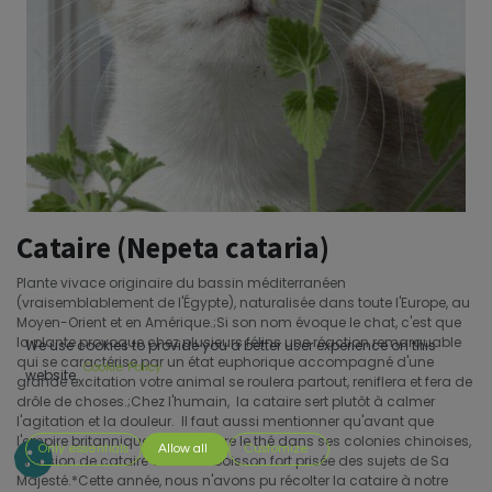
Cataire (Nepeta cataria)
Plante vivace originaire du bassin méditerranéen
(vraisemblablement de l'Égypte), naturalisée dans toute l'Europe, au
Moyen-Orient et en Amérique.;Si son nom évoque le chat, c'est que
la plante provoque chez plusieurs félins une réaction remarquable
We use cookies to provide you a better user experience on this
qui se caractérise par un état euphorique accompagné d'une
Cookie Policy
website.
grande excitation votre animal se roulera partout, reniflera et fera de
drôle de choses.;Chez l'humain, la cataire sert plutôt à calmer
l'agitation et la douleur. Il faut aussi mentionner qu'avant que
l'empire britannique ne découvre le thé dans ses colonies chinoises,
Only essentials
Allow all
Customize
l'infusion de cataire était une boisson fort prisée des sujets de Sa
Majesté.*Cette année, nous n'avons pu récolter la cataire à notre