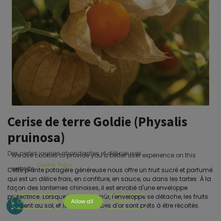
Cerise de terre Goldie (Physalis
pruinosa)
Des perles jaunes abondantes et délicieuses
We use cookies to provide you a better user experience on this
Cookie Policy
website.
Cette plante potagère généreuse nous offre un fruit sucré et parfumé
qui est un délice frais, en confiture, en sauce, ou dans les tartes. À la
façon des lanternes chinoises, il est enrobé d'une enveloppe
protectrice. Lorsque le fruit est mûr, l'enveloppe se détache, les fruits
Only essentials
Allow all
Customize
tombent au sol, et les petits globes d'or sont prêts à être récoltés.