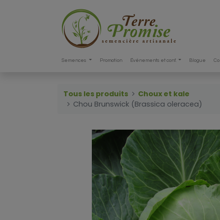
Semences
Promotion
Événements et conf.
Blogue
Co
Tous les produits
Choux et kale
Chou Brunswick (Brassica oleracea)