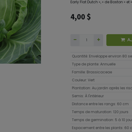
Early Flat Dutch », « de Boston » et
4,00
$
A
Quantité
:
Enveloppe environ 80 
Type de plante
:
Annuelle
Famille
:
Brassicaceae
Couleur
:
Vert
Plantation
:
Au jardin après les ri
Semis
:
À l'intérieur
Distance entre les rangs
:
60 cm
Temps de maturation
:
120 jours
Temps de germination
:
5 à 10 jou
Espacement entre les plants
:
60 