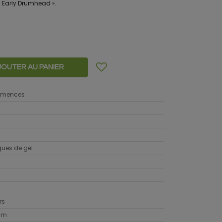
 « Early Drumhead ».
JOUTER AU PANIER
semences
sques de gel
rs
cm