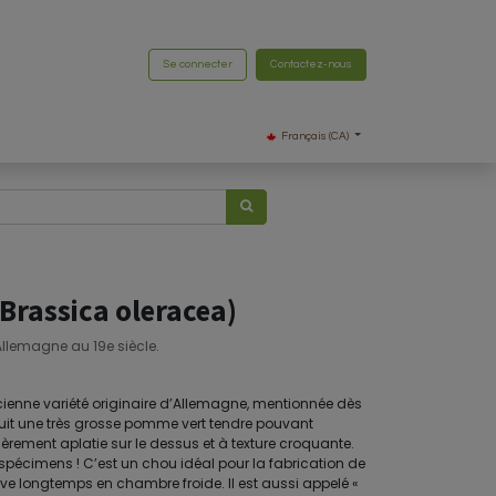
Se connecter
Contactez-nous
Français (CA)
Brassica oleracea)
'Allemagne au 19e siècle.
cienne variété originaire d’Allemagne, mentionnée dès
roduit une très grosse pomme vert tendre pouvant
èrement aplatie sur le dessus et à texture croquante.
pécimens ! C’est un chou idéal pour la fabrication de
erve longtemps en chambre froide. Il est aussi appelé «