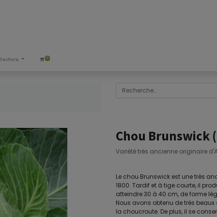
0
llections
Chou Brunswick (
Variété très ancienne originaire d
Le chou Brunswick est une très an
1800. Tardif et à tige courte, il p
atteindre 30 à 40 cm, de forme lég
Nous avons obtenu de très beaux s
la choucroute. De plus, il se cons