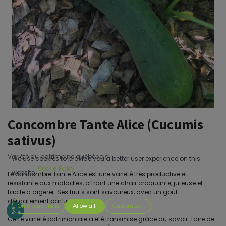
Concombre Tante Alice (Cucumis
sativus)
Variété du patrimoine québécois!
We use cookies to provide you a better user experience on this
Cookie Policy
website.
Le concombre Tante Alice est une variété très productive et
résistante aux maladies, offrant une chair croquante, juteuse et
facile à digérer. Ses fruits sont savoureux, avec un goût
délicatement parfumé.
Only essentials
Allow all
Customize
Cette variété patrimoniale a été transmise grâce au savoir-faire de