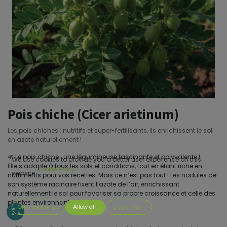
Pois chiche (Cicer arietinum)
Les pois chiches : nutritifs et super-fertilisants, ils enrichissent le sol
en azote naturellement !
🌱 Le pois chiche : une légumineuse fascinante et polyvalente !
We use cookies to provide you a better user experience on this
Elle s’adapte à tous les sols et conditions, tout en étant riche en
Cookie Policy
website.
nutriments pour vos recettes. Mais ce n’est pas tout ! Les nodules de
son système racinaire fixent l’azote de l’air, enrichissant
naturellement le sol pour favoriser sa propre croissance et celle des
plantes environnantes.
Only essentials
Allow all
Customize