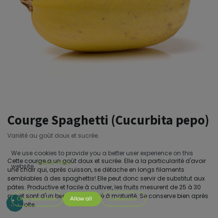
Courge Spaghetti (Cucurbita pepo)
Variété au goût doux et sucrée.
We use cookies to provide you a better user experience on this
Cette courge a un goût doux et sucrée. Elle a la particularité d'avoir
Cookie Policy
website.
une chair qui, après cuisson, se détache en longs filaments
semblables à des spaghettis! Elle peut donc servir de substitut aux
pâtes. Productive et facile à cultiver, les fruits mesurent de 25 à 30
cm et sont d'un beau jaune doré à maturité. Se conserve bien après
Only essentials
Allow all
Customize
la récolte.