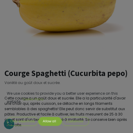
Courge Spaghetti (Cucurbita pepo)
Variété au goût doux et sucrée.
We use cookies to provide you a better user experience on this
Cette courge a un goût doux et sucrée. Elle a la particularité d'avoir
Cookie Policy
website.
une chair qui, après cuisson, se détache en longs filaments
semblables à des spaghettis! Elle peut donc servir de substitut aux
pâtes. Productive et facile à cultiver, les fruits mesurent de 25 à 30
cm et sont d'un beau jaune doré à maturité. Se conserve bien après
Only essentials
Allow all
Customize
la récolte.