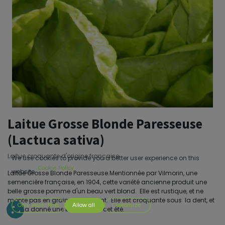
Laitue Grosse Blonde Paresseuse
(Lactuca sativa)
Laitue croquante d'origine française.
We use cookies to provide you a better user experience on this
Cookie Policy
website.
Laitue Grosse Blonde Paresseuse.Mentionnée par Vilmorin, une
semencière française, en 1904, cette variété ancienne produit une
belle grosse pomme d'un beau vert blond. Elle est rustique, et ne
monte pas en graine facilement. Elle est croquante sous la dent, et
Only essentials
Allow all
Customize
nous a donné une belle récolte cet été.