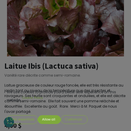
Laitue Ibis (Lactuca sativa)
Variété rare décrite comme semi-romaine.
Laitue gracieuse de couleur rouge foncée, elle est très résistante au
jardin tant au niveau de la température que des insectes et
We use cookies to provide you a better user experience on this
ravageurs. Ses feuille sont croquantes et ondulées, et elle est décrite
Cookie Policy
website.
comme semi-romaine. Elle fait souvent une pomme relâchée et
ébouriffée. Excellente au goût. Rare. Merci à M. Paquet de nous
l'avoir partagé.
Only essentials
Allow all
Customize
4,00
$