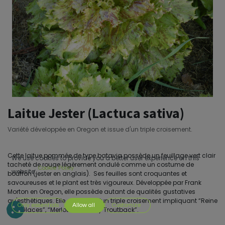
Laitue Jester (Lactuca sativa)
Variété développée en Oregon et issue d'un triple croisement.
Cette laitue pommée de type batavia possède un feuillage vert clair
We use cookies to provide you a better user experience on this
tacheté de rouge légèrement ondulé comme un costume de
Cookie Policy
website.
bouffon (jester en anglais). Ses feuilles sont croquantes et
savoureuses et le plant est très vigoureux. Développée par Frank
Morton en Oregon, elle possède autant de qualités gustatives
qu'esthétiques. Elle est issue d’un triple croisement impliquant “Reine
Only essentials
Allow all
Customize
des Glaces”, “Merlot” et “Flashy Troutback”.