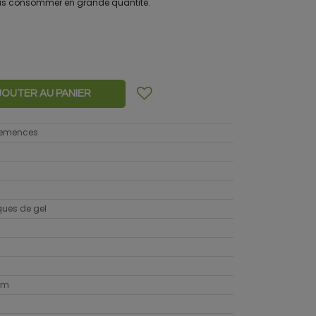
 pas consommer en grande quantité.
JOUTER AU PANIER
 semences
sques de gel
cm