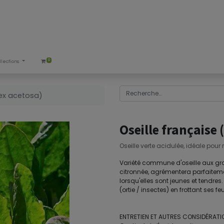
0
llections
mex acetosa)
Oseille française
Oseille verte acidulée, idéale pour 
Variété commune d'oseille aux gran
citronnée, agrémentera parfaitemen
lorsqu'elles sont jeunes et tendres. 
(ortie / insectes) en frottant ses fe
ENTRETIEN ET AUTRES CONSIDÉRAT