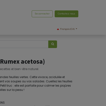
Se connecter
Contactez-nous
Français (CA)
 (Rumex acetosa)
recettes et bien-être naturel.
des feuilles vertes. Cette vivace, acidulée et
t vos soupes ou vos salades. Cueillez les feuilles
Petit truc : elle est parfaite pour calmer les piqûres
uilles sur la peau !
IONS