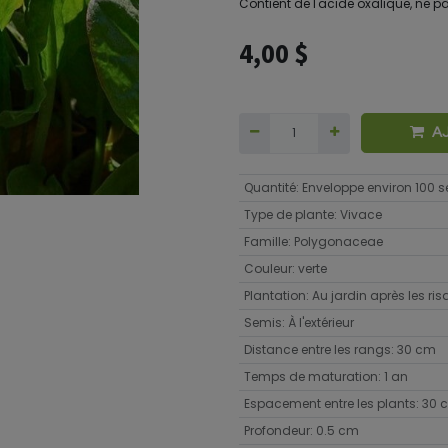
Contient de l'acide oxalique, ne
4,00
$
A
Quantité
:
Enveloppe environ 100
Type de plante
:
Vivace
Famille
:
Polygonaceae
Couleur
:
verte
Plantation
:
Au jardin après les ri
Semis
:
À l'extérieur
Distance entre les rangs
:
30 cm
Temps de maturation
:
1 an
Espacement entre les plants
:
30 
Profondeur
:
0.5 cm