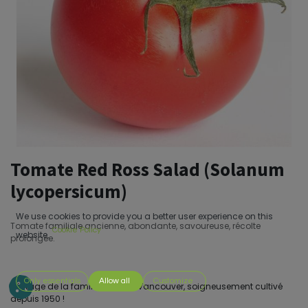
Tomate Red Ross Salad (Solanum
lycopersicum)
We use cookies to provide you a better user experience on this
Tomate familiale ancienne, abondante, savoureuse, récolte
Cookie Policy
website.
prolongée.
Only essentials
Allow all
Customize
Héritage de la famille Ross de Vancouver, soigneusement cultivé
depuis 1950 !