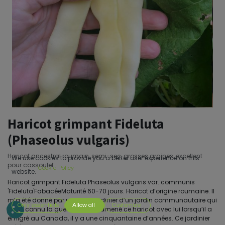
Haricot grimpant Fideluta
(Phaseolus vulgaris)
Haricot ancestral roumain, semi-sec, grosses graines, excellent
We use cookies to provide you a better user experience on this
pour cassoulet.
Cookie Policy
website.
Haricot grimpant Fideluta Phaseolus vulgaris var. communis
'Fideluta'FabacéeMaturité 60-70 jours. Haricot d’origine roumaine. Il
m’a été donné par un vieux jardinier d’un jardin communautaire qui
Only essentials
Allow all
Customize
avait connu la guerre et qui a amené ce haricot avec lui lorsqu’il a
émigré au Canada, il y a une cinquantaine d’années. Ce jardinier