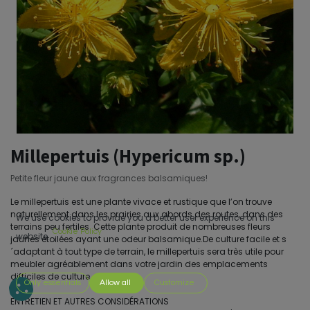
Millepertuis (Hypericum sp.)
Petite fleur jaune aux fragrances balsamiques!
Le millepertuis est une plante vivace et rustique que l’on trouve
naturellement dans les prairies aux abords des routes, dans des
We use cookies to provide you a better user experience on this
terrains peu fertiles. Cette plante produit de nombreuses fleurs
Cookie Policy
website.
jaunes étoilées ayant une odeur balsamique.De culture facile et s
´adaptant à tout type de terrain, le millepertuis sera très utile pour
meubler agréablement dans votre jardin des emplacements
difficiles de culture.
Only essentials
Allow all
Customize
ENTRETIEN ET AUTRES CONSIDÉRATIONS