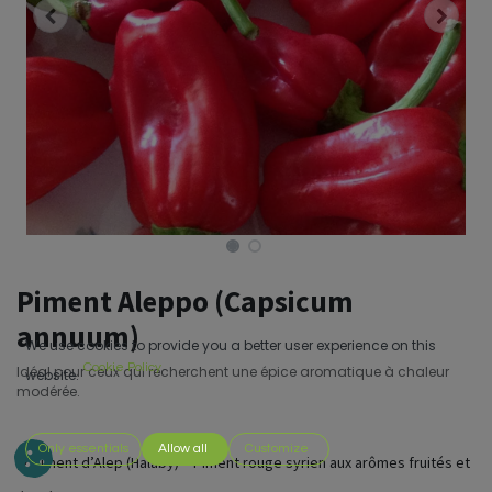
Piment Aleppo (Capsicum
annuum)
We use cookies to provide you a better user experience on this
Cookie Policy
Idéal pour ceux qui recherchent une épice aromatique à chaleur
website.
modérée.
Only essentials
Allow all
Customize
🌶️ Piment d’Alep (Halaby) – Piment rouge syrien aux arômes fruités et