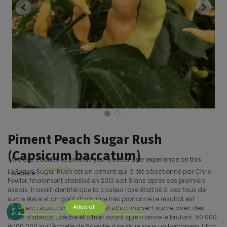
Piment Peach Sugar Rush
(Capsicum baccatum)
We use cookies to provide you a better user experience on this
Cookie Policy
Le Peach Sugar Rush est un piment qui à été sélectionné par Chris
website.
Fowler, finalement stabilisé en 2012 soit 8 ans après ses premiers
essais. Il avait identifié que la couleur rose était lié à des taux de
sucre élevé et un goût d'agrume très prononcé.Le résultat est
vraiment réussi car ce piment est effectivement sucré, avec des
Only essentials
Allow all
Customize
notes d'abricot , pêche et citron avant que n'arrive le brulant. 50 000
à 100 000 sur l'échelle de Scoville, il se situe sous un Habanero. Ultra