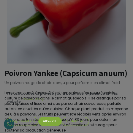
Poivron Yankee (Capsicum anuum)
Un poivron rouge de choix, conçu pour performer en climat froid
Le poivron sucré
Yankee Bell
est une valeur sûre pour réussir la
We use cookies to provide you a better user experience on this
culture de poivrons dans le climat québécois. Il se distingue par sa
Cookie Policy
website.
peau épaisse et lisse ainsi que par sa chair savoureuse, parfaite
autant en crudités qu’en cuisine. Chaque plant produit en moyenne
de 6 à 8 poivrons. Les fruits peuvent être récoltés verts après environ
60 jours, ou laissés à maturité jusqu’à 80 jours pour obtenir un
Only essentials
Allow all
Customize
poivron rouge bien sucré. Le plant nécessite un tuteurage pour
soutenir sa production généreuse.