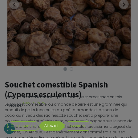
Souchet comestible Spanish
(Cyperus esculentus)
We use cookies to provide you a better user experience on this
Cookie Policy
Le souchet comestible, ou amande de terre, est une graminée qui
website.
produit de petits tubercules au goût d’amande et de noix de
coco, au niveau des racines.;;;Le souchet sert à préparer une
boisson sucrée rafraîchissante, connue en Espagne sous le nom de
horchata de chufa (lait de souchet ou, plus précisément, orgeat de
Only essentials
Allow all
Customize
souchet). En Afrique, il est généralement consommé frais ou sec
comme une friandise, au même titre que les arachides ou la noix de