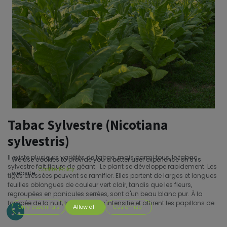
Tabac Sylvestre (Nicotiana
sylvestris)
Il existe plusieurs variétés de tabac, mais parmi tous, le tabac
We use cookies to provide you a better user experience on this
sylvestre fait figure de géant. Le plant se développe rapidement. Les
Cookie Policy
website.
tiges dressées peuvent se ramifier. Elles portent de larges et longues
feuilles oblongues de couleur vert clair, tandis que les fleurs,
regroupées en panicules serrées, sont d'un beau blanc pur. À la
tombée de la nuit, leur parfum s'intensifie et attirent les papillons de
Only essentials
Allow all
Customize
nuit.