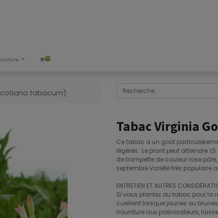
0
llections
Nicotiana tabacum)
Tabac Virginia G
Ce tabac a un goût particulièreme
légères. Le plant peut atteindre 1,5
de trompette de couleur rose pâle, q
septembre.Variété très populaire a
ENTRETIEN ET AUTRES CONSIDÉRATI
Si vous plantez du tabac pour la réco
cueillent lorsque jaunes ou brunes.
nourriture aux pollinisateurs, laiss