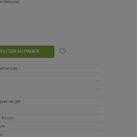
nombreuses.
JOUTER AU PANIER
 semences
sques de gel
 50 cm
urs
rs