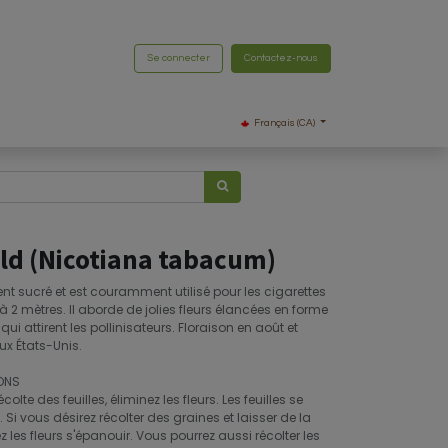
Se connecter
Contactez-nous
Français (CA)
old (Nicotiana tabacum)
nt sucré et est couramment utilisé pour les cigarettes
 à 2 mètres. Il aborde de jolies fleurs élancées en forme
ui attirent les pollinisateurs. Floraison en août et
ux États-Unis.
ONS
lte des feuilles, éliminez les fleurs. Les feuilles se
 Si vous désirez récolter des graines et laisser de la
ez les fleurs s'épanouir. Vous pourrez aussi récolter les