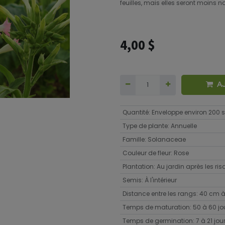
feuilles, mais elles seront moins 
4,00
$
A
Quantité
:
Enveloppe environ 200
Type de plante
:
Annuelle
Famille
:
Solanaceae
Couleur de fleur
:
Rose
Plantation
:
Au jardin après les ri
Semis
:
À l'intérieur
Distance entre les rangs
:
40 cm à
Temps de maturation
:
50 à 60 jo
Temps de germination
:
7 à 21 jou