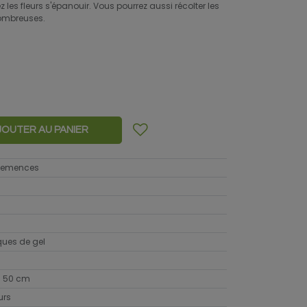
ez les fleurs s'épanouir. Vous pourrez aussi récolter les
nombreuses.
JOUTER AU PANIER
 semences
sques de gel
 50 cm
urs