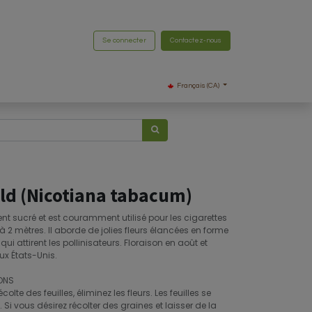
Se connecter
Contactez-nous
Français (CA)
old (Nicotiana tabacum)
nt sucré et est couramment utilisé pour les cigarettes
 à 2 mètres. Il aborde de jolies fleurs élancées en forme
ui attirent les pollinisateurs. Floraison en août et
ux États-Unis.
ONS
lte des feuilles, éliminez les fleurs. Les feuilles se
 Si vous désirez récolter des graines et laisser de la