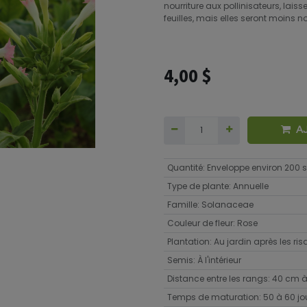
nourriture aux pollinisateurs, laiss
feuilles, mais elles seront moins 
4,00
$
A
Quantité
:
Enveloppe environ 200
Type de plante
:
Annuelle
Famille
:
Solanaceae
Couleur de fleur
:
Rose
Plantation
:
Au jardin après les ri
Semis
:
À l'intérieur
Distance entre les rangs
:
40 cm à
Temps de maturation
:
50 à 60 jo