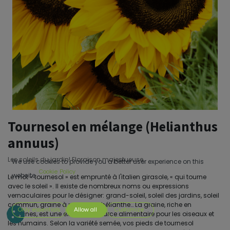
Tournesol en mélange (Helianthus
annuus)
Les soleils du jardin! Floraison majestueuse
We use cookies to provide you a better user experience on this
Cookie Policy
website.
Le mot « tournesol » est emprunté à l'italien girasole, « qui tourne
avec le soleil ». Il existe de nombreux noms ou expressions
vernaculaires pour le désigner: grand-soleil, soleil des jardins, soleil
commun, graine à perroquet, hélianthe… La graine, riche en
Only essentials
Allow all
Customize
protéines, est une excellente source alimentaire pour les oiseaux et
les humains. Selon la variété semée, vos pieds de tournesol