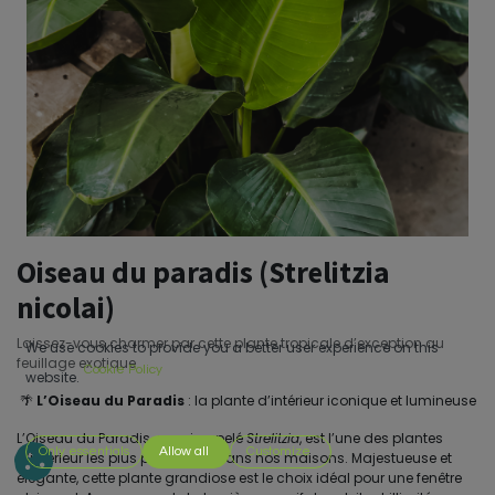
Oiseau du paradis (Strelitzia
nicolai)
Laissez-vous charmer par cette plante tropicale d’exception au
We use cookies to provide you a better user experience on this
feuillage exotique
Cookie Policy
website.
🌴
L’Oiseau du Paradis
: la plante d’intérieur iconique et lumineuse
L’Oiseau du Paradis, aussi appelé
Strelitzia
, est l’une des plantes
Only essentials
Allow all
Customize
d’intérieur les plus populaires dans nos maisons. Majestueuse et
élégante, cette plante grandiose est le choix idéal pour une fenêtre