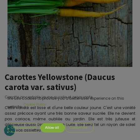
Carottes Yellowstone (Daucus
carota var. sativus)
Carotte ancestrale jaune, sucrée et croquante.
We use cookies to provide you a better user experience on this
Cookie Policy
website.
Cette variété est lisse et d'une belle couleur jaune. C'est une variété
assez précoce ayant une très bonne saveur sucrée. Elle ne devient
pas coriace, même oubliée au jardin. Elle est très juteuse et
délicieuse aussi bien crue que cuite. Elle sera tel un rayon de soleil
Only essentials
Allow all
Customize
dans vos assiettes !